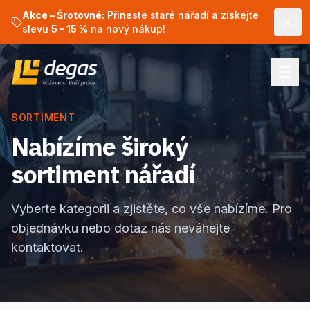
Akce – Šrotovné:
Přineste staré nářadí a získejte
slevu
5 – 15 %
na nový nákup!
SORTIMENT
Nabízíme široký
sortiment nářadí
Vyberte kategorii a zjistěte, co vše nabízíme. Pro
objednávku nebo dotaz nás neváhejte
kontaktovat.