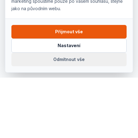
marketing spouštíme pouze po vašem souhlasu, stejně
jako na původním webu.
Přijmout vše
Nastavení
Odmítnout vše
Prodej, půjčovna a servis kvalitního ručního a
elektrického nářadí pro řemeslníky, firmy i kutily v
Kroměříži a okolí. Od roku 1992.