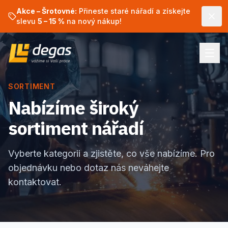
Akce – Šrotovné:
Přineste staré nářadí a získejte
slevu
5 – 15 %
na nový nákup!
SORTIMENT
Nabízíme široký
sortiment nářadí
Vyberte kategorii a zjistěte, co vše nabízíme. Pro
objednávku nebo dotaz nás neváhejte
kontaktovat.