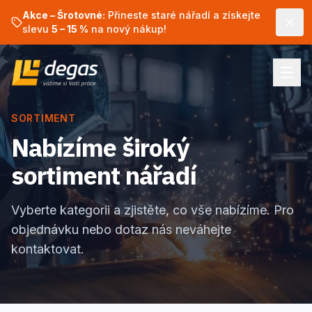
Akce – Šrotovné:
Přineste staré nářadí a získejte
slevu
5 – 15 %
na nový nákup!
SORTIMENT
Nabízíme široký
sortiment nářadí
Vyberte kategorii a zjistěte, co vše nabízíme. Pro
objednávku nebo dotaz nás neváhejte
kontaktovat.