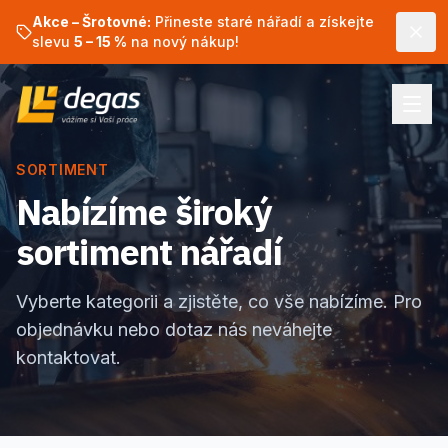
Akce – Šrotovné:
Přineste staré nářadí a získejte
slevu
5 – 15 %
na nový nákup!
SORTIMENT
Nabízíme široký
sortiment nářadí
Vyberte kategorii a zjistěte, co vše nabízíme. Pro
objednávku nebo dotaz nás neváhejte
kontaktovat.