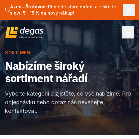
Akce – Šrotovné:
Přineste staré nářadí a získejte
slevu
5 – 15 %
na nový nákup!
SORTIMENT
Nabízíme široký
sortiment nářadí
Vyberte kategorii a zjistěte, co vše nabízíme. Pro
objednávku nebo dotaz nás neváhejte
kontaktovat.