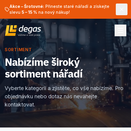
Akce – Šrotovné:
Přineste staré nářadí a získejte
slevu
5 – 15 %
na nový nákup!
SORTIMENT
Nabízíme široký
sortiment nářadí
Vyberte kategorii a zjistěte, co vše nabízíme. Pro
objednávku nebo dotaz nás neváhejte
kontaktovat.