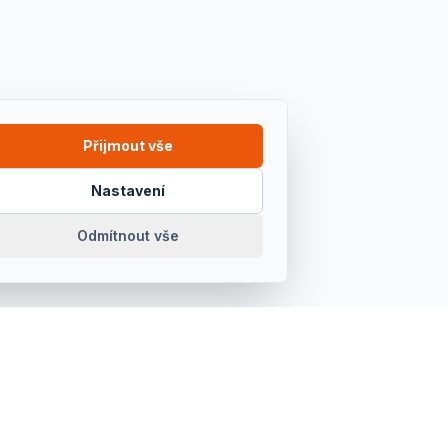
Přijmout vše
Nastavení
Odmítnout vše
OTEVÍRACÍ DOBA
Pondělí – Pátek
7:00 – 15:30
Sobota
Zavřeno