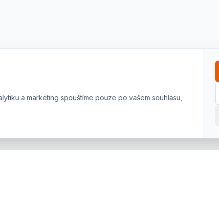
alytiku a marketing spouštíme pouze po vašem souhlasu,
NAVIGACE
KONTAKT
Úvod
Hulínská 1802/1A
767 01 Kroměříž