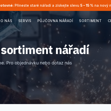
rotovné:
Přineste staré nářadí a získejte slevu
5 – 15 %
na nový 
O NÁS
SERVIS
PŮJČOVNA NÁŘADÍ
SORTIMENT
C
 sortiment nářadí
zíme. Pro objednávku nebo dotaz nás