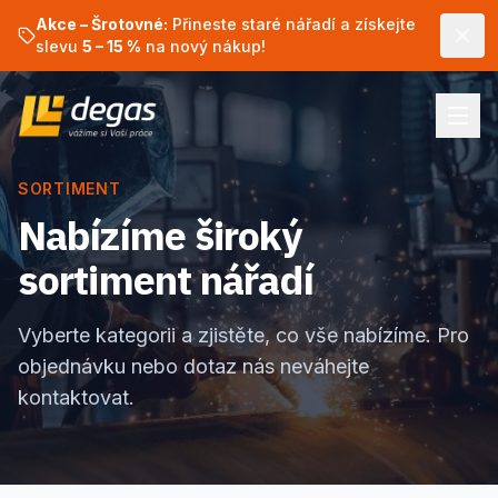
Akce – Šrotovné:
Přineste staré nářadí a získejte
slevu
5 – 15 %
na nový nákup!
SORTIMENT
Nabízíme široký
sortiment nářadí
Vyberte kategorii a zjistěte, co vše nabízíme. Pro
objednávku nebo dotaz nás neváhejte
kontaktovat.