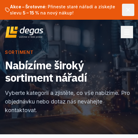
Akce – Šrotovné:
Přineste staré nářadí a získejte
slevu
5 – 15 %
na nový nákup!
SORTIMENT
Nabízíme široký
sortiment nářadí
Vyberte kategorii a zjistěte, co vše nabízíme. Pro
objednávku nebo dotaz nás neváhejte
kontaktovat.