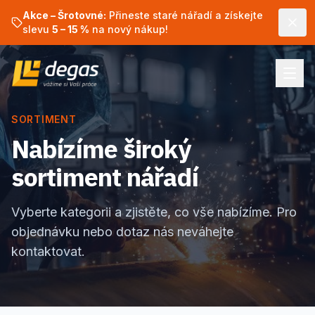
Akce – Šrotovné:
Přineste staré nářadí a získejte
slevu
5 – 15 %
na nový nákup!
SORTIMENT
Nabízíme široký
sortiment nářadí
Vyberte kategorii a zjistěte, co vše nabízíme. Pro
objednávku nebo dotaz nás neváhejte
kontaktovat.