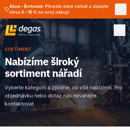
Akce – Šrotovné:
Přineste staré nářadí a získejte
slevu
5 – 15 %
na nový nákup!
SORTIMENT
Nabízíme široký
sortiment nářadí
Vyberte kategorii a zjistěte, co vše nabízíme. Pro
objednávku nebo dotaz nás neváhejte
kontaktovat.