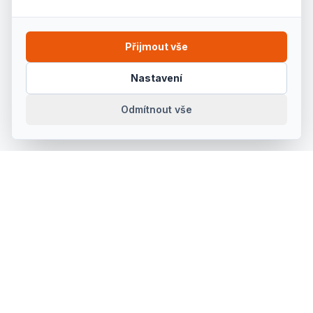
Přijmout vše
Nastavení
Odmítnout vše
Prodej, půjčovna a servis kvalitního ručního a
elektrického nářadí pro řemeslníky, firmy i kutily v
Kroměříži a okolí. Od roku 1992.