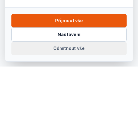
Přijmout vše
Nastavení
Odmítnout vše
Prodej, půjčovna a servis kvalitního ručního a
elektrického nářadí pro řemeslníky, firmy i kutily v
Kroměříži a okolí. Od roku 1992.