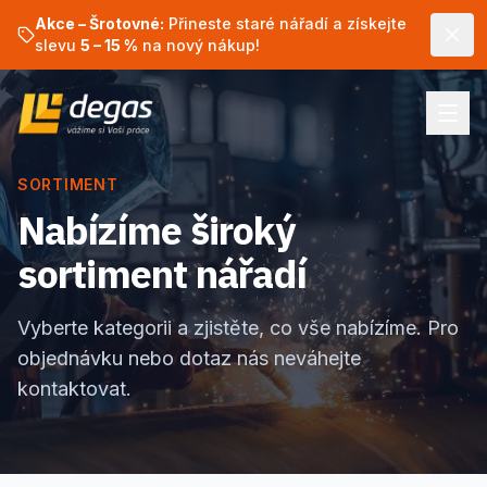
Akce – Šrotovné:
Přineste staré nářadí a získejte
slevu
5 – 15 %
na nový nákup!
SORTIMENT
Nabízíme široký
sortiment nářadí
Vyberte kategorii a zjistěte, co vše nabízíme. Pro
objednávku nebo dotaz nás neváhejte
kontaktovat.