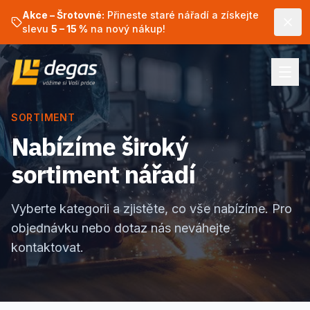
Akce – Šrotovné:
Přineste staré nářadí a získejte
slevu
5 – 15 %
na nový nákup!
SORTIMENT
Nabízíme široký
sortiment nářadí
Vyberte kategorii a zjistěte, co vše nabízíme. Pro
objednávku nebo dotaz nás neváhejte
kontaktovat.