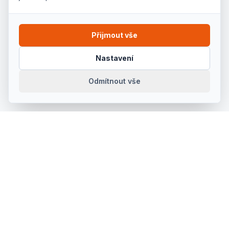
Přijmout vše
Nastavení
Odmítnout vše
Prodej, půjčovna a servis kvalitního ručního a
elektrického nářadí pro řemeslníky, firmy i kutily v
Kroměříži a okolí. Od roku 1992.