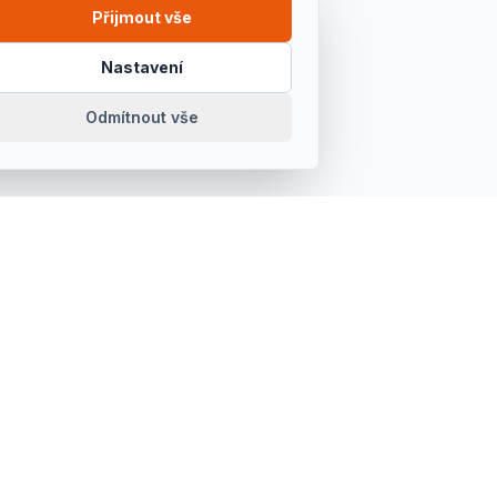
Přijmout vše
Nastavení
Odmítnout vše
OTEVÍRACÍ DOBA
Pondělí – Pátek
7:00 – 15:30
Sobota
Zavřeno
Neděle
Zavřeno
DEGAS s.r.o.
IČ: 46967567 · DIČ: CZ46967567