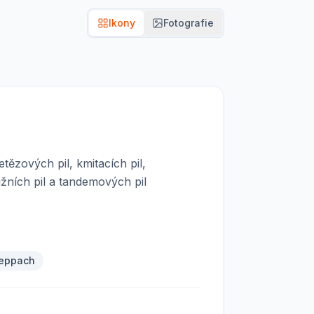
Ikony
Fotografie
tězových pil, kmitacích pil,
užních pil a tandemových pil
eppach