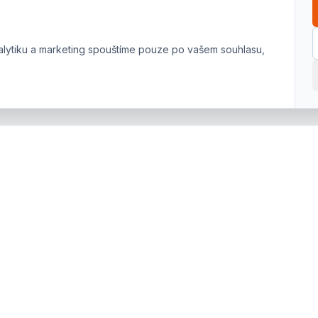
alytiku a marketing spouštíme pouze po vašem souhlasu,
NAVIGACE
KONTAKT
Úvod
Hulínská 1802/1A
767 01 Kroměříž
Sortiment
+420 573 502 211
Půjčovna
prodejna@degas-km.cz
Servis
Šrotovné
Certifikáty