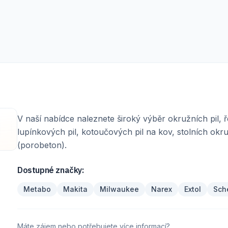
V naší nabídce naleznete široký výběr okružních pil, ře
lupínkových pil, kotoučových pil na kov, stolních okr
(porobeton).
Dostupné značky:
Metabo
Makita
Milwaukee
Narex
Extol
Sch
Máte zájem nebo potřebujete více informací?