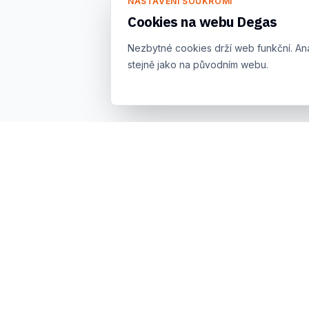
NASTAVENÍ SOUKROMÍ
Cookies na webu Degas
Nezbytné cookies drží web funkční. An
stejně jako na původním webu.
Prodej, půjčovna a servis kvalitního ručního a
elektrického nářadí pro řemeslníky, firmy i kutily
v Kroměříži a okolí. Od roku 1992.