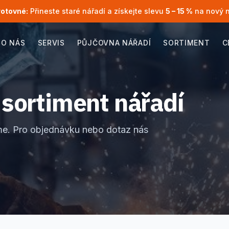
rotovné:
Přineste staré nářadí a získejte slevu
5 – 15 %
na nový 
O NÁS
SERVIS
PŮJČOVNA NÁŘADÍ
SORTIMENT
C
 sortiment nářadí
zíme. Pro objednávku nebo dotaz nás