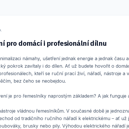
.
í pro domácí i profesionální dílnu
imalizaci námahy, ušetření jednak energie a jednak času a
ký pokrok zavítaly i do dílen. Ať už budete hovořit o domá
 profesionálech, kteří se ruční prací živí, nářadí, nástroje a
 něčím, bez čeho se neobejdou.
ení je pro řemeslníky naprostým základem? A jak funguje 
 nástroje vládnou řemeslníkům. V současné době je jednoz
chod od tradičního ručního nářadí k elektrickému – ať už 
oubováky, brusky nebo pily. Výhodou elektrického nářadí j