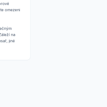
orové
jste omezeni
atečným
áleží na
sař, jiné