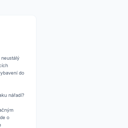
 neustálý
cích
 vybavení do
aku nářadí?
načným
jde o
e