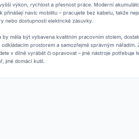
vyšší výkon, rychlost a přesnost práce. Moderní akumulát
k přinášejí navíc mobilitu – pracujete bez kabelu, takže ne
ry nebo dostupností elektrické zásuvky.
a by měla být vybavena kvalitním pracovním stolem, dost
, odkládacím prostorem a samozřejmě správným nářadím. Z
ete v dílně vyrábět či opravovat – jiné nástroje potřebuje te
, jiné domácí kutil.