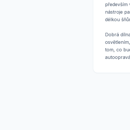
především 
nástroje pa
délkou šňů
Dobrá díln
osvětlením
tom, co bud
autoopravář