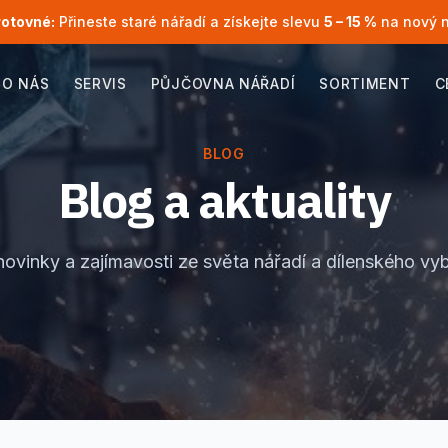
rotovné:
Přineste staré nářadí a získejte slevu
5 – 15 %
na nový 
O NÁS
SERVIS
PŮJČOVNA NÁŘADÍ
SORTIMENT
C
BLOG
Blog a aktuality
novinky a zajímavosti ze světa nářadí a dílenského vy