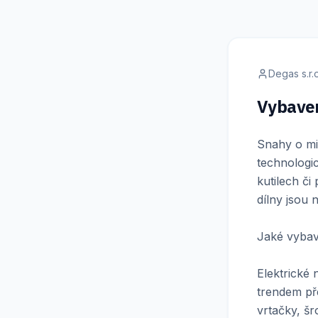
Degas s.r.o
Vybaven
Snahy o min
technologic
kutilech či
dílny jsou
Jaké vybav
Elektrické
trendem pře
vrtačky, šr